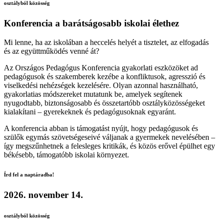
osztályból közösség
Konferencia a
barátságosabb iskolai
élethez
Mi lenne, ha az iskolában a heccelés helyét a tisztelet, az elfogadás
és az együttműködés venné át?
Az Országos Pedagógus Konferencia gyakorlati eszközöket ad
pedagógusok és szakemberek kezébe a konfliktusok, agresszió és
viselkedési nehézségek kezelésére. Olyan azonnal használható,
gyakorlatias módszereket mutatunk be, amelyek segítenek
nyugodtabb, biztonságosabb és összetartóbb osztályközösségeket
kialakítani – gyerekeknek és pedagógusoknak egyaránt.
A konferencia abban is támogatást nyújt, hogy pedagógusok és
szülők egymás szövetségeseivé váljanak a gyermekek nevelésében –
így megszűnhetnek a felesleges kritikák, és közös erővel épülhet egy
békésebb, támogatóbb iskolai környezet.
Írd fel a naptáradba!
2026. november 14.
osztályból közösség